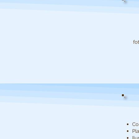
fo
Co
Pla
Il