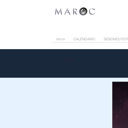
Inicio
CALENDARIO
SESIONES FO
< Back