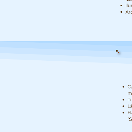
Ilu
Ar
C
m
Tr
L
Fl
*