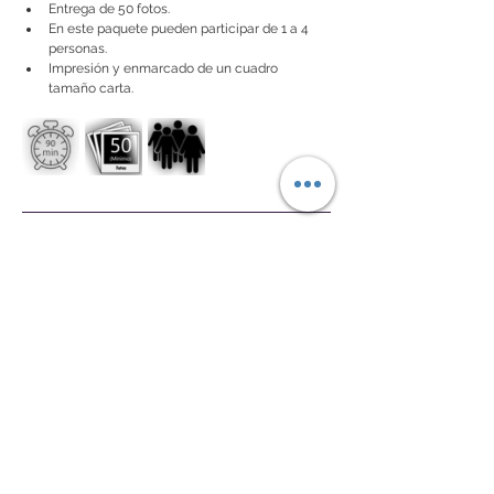
Entrega de 50 fotos.
En este paquete pueden participar de 1 a 4 
personas.
Impresión y enmarcado de un cuadro 
tamaño carta.
Paquete Premium
$4,000
(opción sin collage o cuadro $3,200)
2 horas de sesión fotográfica.
Entrega de 100 fotos.
Entrega de 60 segundos de video en 
slowmotion que pueden estar repartidos 
entre en 1 y 4 videoclips de una sola toma. 
(no incluye edición).
En este paquete pueden participar de 1 a 8 
personas.
Este paquete te da derecho a una impresión 