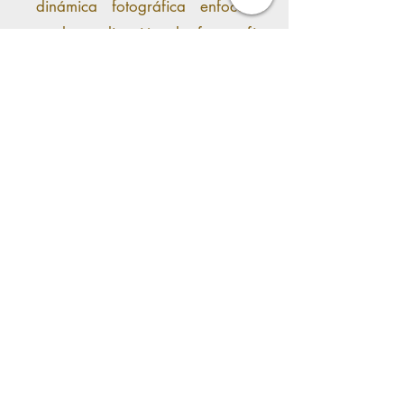
dinámica fotográfica enfocada
en la realización de fotografía
creativa, conceptual utilizando
las bondades de la danza, el
teatro, el cuerpo y el movimiento.
Requisitos
Conocimientos básicos de fotografía.
Propuesta creativa.
(Documento sencillo explicando un
proyecto creativo a realizar en un
estimado de 30 minutos).